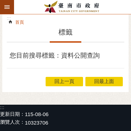
:::
搜
:::
跳到主要內容區塊
尋
:::
進
首頁
階
標籤
搜
尋
精彩府城
您目前搜尋標籤：資料公開查詢
市府動態
市府團隊
回上一頁
回最上面
主題服務
:::
市政資訊
更新日期：
115-08-06
瀏覽人次：
市民互動
10323706