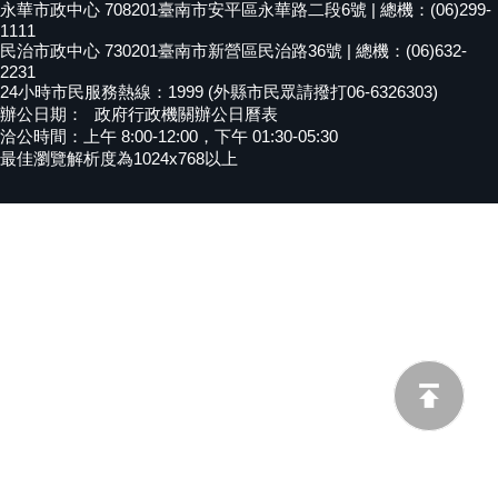
永華市政中心 708201臺南市安平區永華路二段6號 | 總機：(06)299-
黃
1111
民治市政中心 730201臺南市新營區民治路36號 | 總機：(06)632-
偉
2231
哲
24小時市民服務熱線：1999 (外縣市民眾請撥打06-6326303)
辦公日期：
政府行政機關辦公日曆表
螢
洽公時間：上午 8:00-12:00，下午 01:30-05:30
光
最佳瀏覽解析度為1024x768以上
花
泉
桐
花
祭
網
站
導
覽
訂
閱