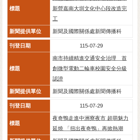
黃
新營嘉南大圳文化中心段改造完
偉
工
哲
新聞及國際關係處新聞傳播科
螢
光
115-07-29
花
泉
南市持續精進交通安全治理 首
創微型電動二輪車校園安全分級
桐
花
認證
祭
新聞及國際關係處新聞傳播科
網
站
115-07-29
導
夜奇鴨走進中洲寮夜市 超萌魅力
覽
延燒 「扭出夜奇鴨」再掀熱潮
訂
閱