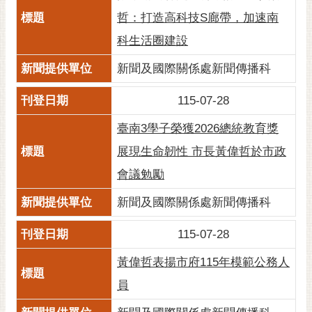
私
哲：打造高科技S廊帶，加速南
權
及
科生活圈建設
安
全
新聞及國際關係處新聞傳播科
政
策
115-07-28
網
臺南3學子榮獲2026總統教育獎
站
展現生命韌性 市長黃偉哲於市政
資
會議勉勵
料
開
新聞及國際關係處新聞傳播科
放
宣
115-07-28
告
黃偉哲表揚市府115年模範公務人
市
府
員
交