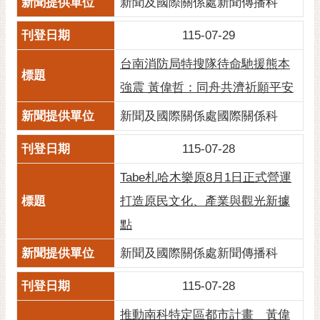
新聞及國際關係處新聞傳播科
RSS
115-07-29
訂
閱
台南消防局特搜隊待命馳援熊本
電
強震 黃偉哲：同舟共濟祈願平安
子
報
新聞及國際關係處國際關係科
市
115-07-28
民
信
Tabe札哈木樂原8月1日正式營運
箱
打造原民文化、產業與觀光新據
English
點
日
新聞及國際關係處新聞傳播科
本
語
115-07-28
隱
推動南科特定區都市計畫 黃偉