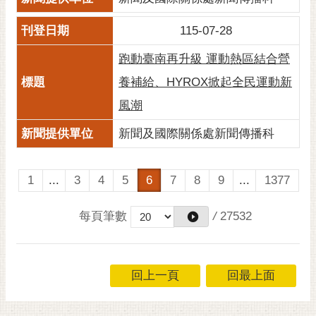
115-07-28
跑動臺南再升級 運動熱區結合營
養補給、HYROX掀起全民運動新
風潮
新聞及國際關係處新聞傳播科
1
...
3
4
5
6
7
8
9
...
1377
每頁筆數
/
27532
回上一頁
回最上面