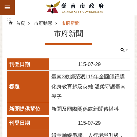
:::
搜
:::
跳到主要內容區塊
尋
:::
進
首頁
市府動態
市府新聞
階
市府新聞
搜
尋
精彩府城
115-07-29
市府動態
臺南3教師榮獲115年全國師鐸獎
市府團隊
化身教育超級英雄 溫柔守護臺南
學子
主題服務
新聞及國際關係處新聞傳播科
市政資訊
115-07-29
市民互動
綠意軸線串聯、人行環境升級，