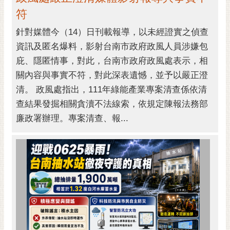
私
符
權
及
針對媒體今（14）日刊載報導，以未經證實之偵查
安
資訊及匿名爆料，影射台南市政府政風人員涉嫌包
全
庇、隱匿情事，對此，台南市政府政風處表示，相
政
策
關內容與事實不符，對此深表遺憾，並予以嚴正澄
清。 政風處指出，111年綠能產業專案清查係依清
網
查結果發掘相關貪瀆不法線索，依規定陳報法務部
站
資
廉政署辦理。專案清查、報...
料
開
放
宣
告
市
府
交