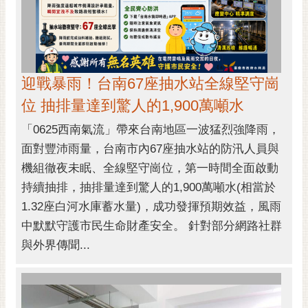
通
位
置
迎戰暴雨！台南67座抽水站全線堅守崗
位 抽排量達到驚人的1,900萬噸水
「0625西南氣流」帶來台南地區一波猛烈強降雨，
面對豐沛雨量，台南市內67座抽水站的防汛人員與
機組徹夜未眠、全線堅守崗位，第一時間全面啟動
持續抽排，抽排量達到驚人的1,900萬噸水(相當於
1.32座白河水庫蓄水量)，成功發揮預期效益，風雨
中默默守護市民生命財產安全。 針對部分網路社群
與外界傳聞...