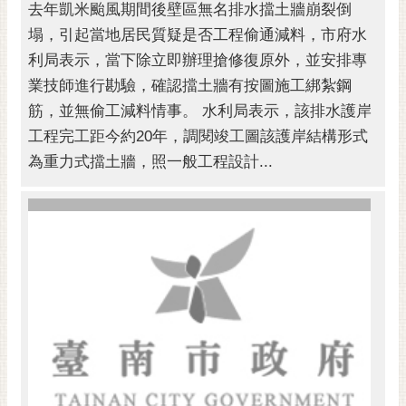
去年凱米颱風期間後壁區無名排水擋土牆崩裂倒
塌，引起當地居民質疑是否工程偷通減料，市府水
利局表示，當下除立即辦理搶修復原外，並安排專
業技師進行勘驗，確認擋土牆有按圖施工綁紮鋼
筋，並無偷工減料情事。 水利局表示，該排水護岸
工程完工距今約20年，調閱竣工圖該護岸結構形式
為重力式擋土牆，照一般工程設計...