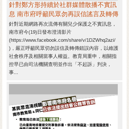
針對鄭方形持續於社群媒體散播不實訊
息 南市府呼籲民眾勿再誤信謠言及轉傳
針對近期網路再次流傳有關兒少保護之不實訊息，
南市府今(19)日發布澄清影片
(https://www.facebook.com/share/v/1DZWhq2azi/
)，嚴正呼籲民眾切勿誤信及轉傳錯誤內容，以維護
社會秩序及相關當事人權益。教育局重申，相關指
控早已由司法機關查明並作出「不起訴」判決，
事...