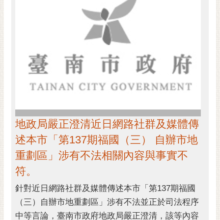
黃
偉
哲
螢
光
花
泉
桐
花
地政局嚴正澄清近日網路社群及媒體傳
祭
述本市「第137期福國（三） 自辦市地
網
重劃區」涉有不法相關內容與事實不
站
符。
導
覽
針對近日網路社群及媒體傳述本市「第137期福國
（三）自辦市地重劃區」涉有不法並正於司法程序
訂
中等言論，臺南市政府地政局嚴正澄清，該等內容
閱