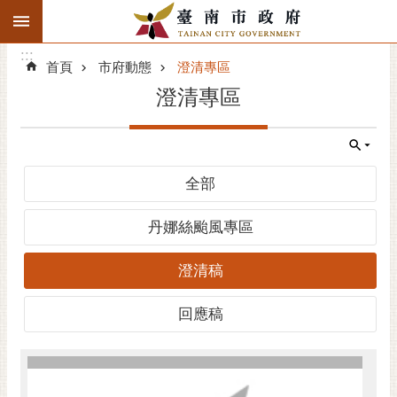
:::
搜
:::
跳到主要內容區塊
尋
:::
進
首頁
市府動態
澄清專區
階
澄清專區
搜
尋
精彩府城
全部
市府動態
丹娜絲颱風專區
市府團隊
澄清稿
主題服務
回應稿
市政資訊
市民互動