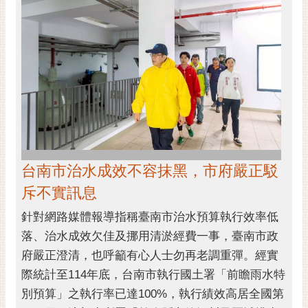
台南市治水成效不容抹黑，市府嚴正駁
斥不實訊息
針對網路媒體報導指稱臺南市治水預算執行效率低
落、治水成效欠佳及挪用清淤經費一事，臺南市政
府嚴正澄清，也呼籲有心人士勿再老調重彈。經實
際統計至114年底，台南市執行國土署「前瞻雨水特
別預算」之執行率已達100%，執行績效高居全國第