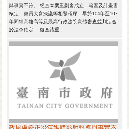
RSS
與事實不符。 經查本案重劃會成立、範圍及計畫書
核定、會員大會決議等相關程序，早於104年至107
訂
年間經高雄高等及最高行政法院實體審查並判定合
閱
電
於法令確定。 復查該重...
子
報
市
民
信
箱
English
日
本
語
隱
政風處嚴正澄清媒體影射報導與事實不