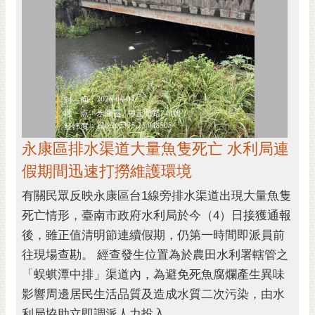
永康區排水渠道大量魚隻死亡 水利局連
假期間迅速打撈維護環境
有關民眾反映永康區台1線旁排水渠道出現大量魚隻
死亡情形，臺南市政府水利局於今（4）日接獲通報
後，雖正值清明節連續假期，仍第一時間即派員前
往現場查勘。 經查發生位置為於農田水利署轄管之
「蜈蜞潭中排」渠道內，為避免死魚腐爛產生異味
影響周邊居民生活品質及造成水質二次污染，由水
利局協助立即調派人力投入...