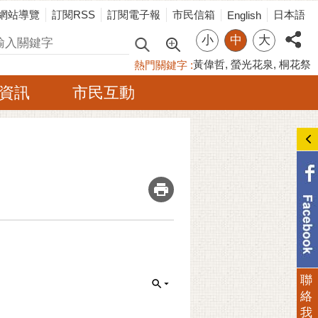
網站導覽
訂閱RSS
訂閱電子報
市民信箱
日本語
English
小
中
大
尋
黃偉哲
螢光花泉
桐花祭
熱門關鍵字
資訊
市民互動
_
聯
絡
我