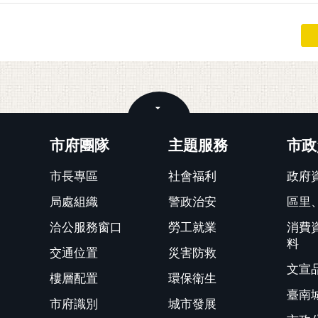
關閉
市府團隊
主題服務
市政
市長專區
社會福利
政府
局處組織
警政治安
區里
洽公服務窗口
勞工就業
消費
料
交通位置
災害防救
文宣
樓層配置
環保衛生
臺南
市府識別
城市發展