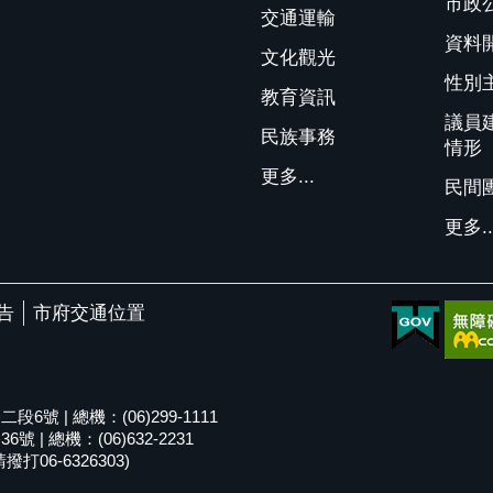
市政
交通運輸
資料
文化觀光
性別
教育資訊
議員
民族事務
情形
更多...
民間
更多..
告
市府交通位置
號 | 總機：(06)299-1111
| 總機：(06)632-2231
06-6326303)