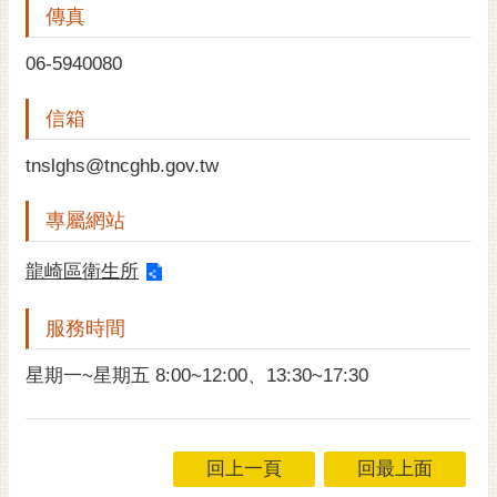
傳真
黃
偉
06-5940080
哲
信箱
螢
光
tnslghs@tncghb.gov.tw
花
泉
專屬網站
桐
花
龍崎區衛生所
祭
服務時間
網
站
星期一~星期五 8:00~12:00、13:30~17:30
導
覽
訂
回上一頁
回最上面
閱