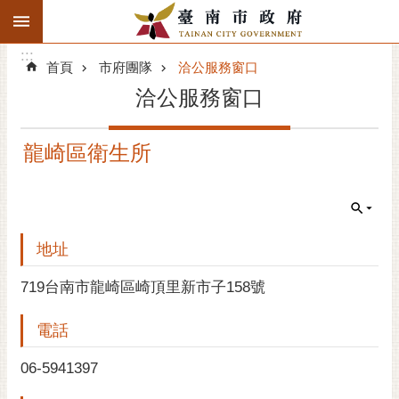
:::
搜
:::
跳到主要內容區塊
尋
:::
進
首頁
市府團隊
洽公服務窗口
階
洽公服務窗口
搜
尋
龍崎區衛生所
精彩府城
市府動態
市府團隊
地址
主題服務
719台南市龍崎區崎頂里新市子158號
電話
市政資訊
06-5941397
市民互動