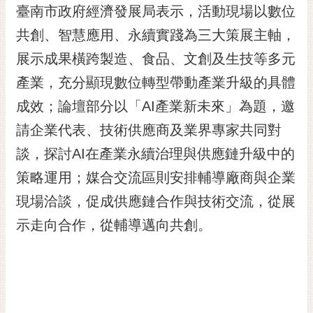
私
臺南市政府經濟發展局表示，活動現場以數位
權
共創、智慧應用、永續實踐為三大策展主軸，
及
安
展示成果橫跨製造、食品、文創及生技等多元
全
產業，充分顯現數位轉型帶動產業升級的具體
政
策
成效；論壇部分以「AI產業新未來」為題，邀
網
請企業代表、技術供應商及業界專家共同對
站
談，探討AI在產業永續治理與供應鏈升級中的
資
料
策略運用；媒合交流區則安排輔導廠商與企業
開
現場洽談，促成供應鏈合作與技術交流，從展
放
宣
示走向合作，從輔導邁向共創。
告
市
府
交