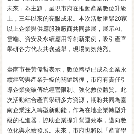
黃
未來」為主題，呈現市府在推動產業數位升級
偉
上，三年以來的亮眼成果。本次活動匯聚20家
哲
以上企業與供應服務廠商共同參展，展示AI、
螢
雲端、資安及永續應用等創新案例，吸引產官
光
花
學研各方代表共襄盛舉，現場氣氛熱烈。
泉
桐
臺南市長黃偉哲表示，數位轉型已成為企業永
花
續經營與產業升級的關鍵路徑，市府有責任引
祭
導企業突破傳統經營限制、強化數位體質。此
網
次活動結合產官學研多方資源，期盼共同為臺
站
導
南企業注入轉型新動能，作為在地企業轉型升
覽
級的推進器，協助企業提升營運效率，邁向數
訂
位化與永續發展。未來，市府也將以「產官學
閱