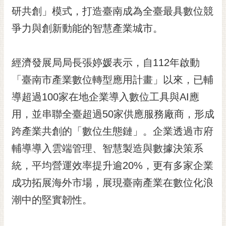
RSS
研共創」模式，打造臺南成為全臺最具數位競
爭力與創新動能的智慧產業城市。
訂
閱
電
經濟發展局局長張婷媛表示，自112年啟動
子
報
「臺南市產業數位轉型應用計畫」以來，已輔
市
導超過100家在地企業導入數位工具與AI應
民
用，並串聯全臺超過50家供應服務廠商，形成
信
跨產業共創的「數位生態鏈」。企業透過市府
箱
輔導導入雲端管理、智慧製造與數據決策系
English
統，平均營運效率提升逾20%，更有多家企業
日
本
成功拓展海外市場，展現臺南產業在數位化浪
語
潮中的堅實韌性。
隱