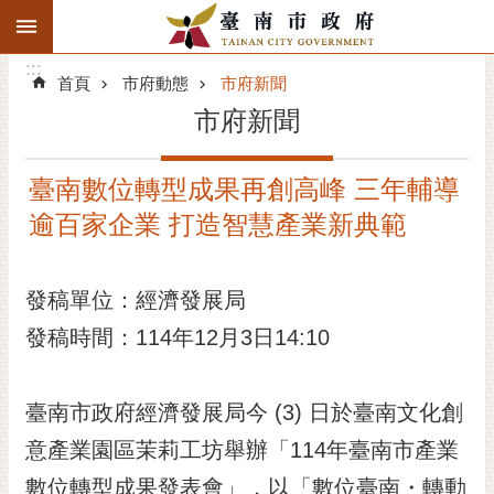
:::
搜
:::
跳到主要內容區塊
尋
:::
進
首頁
市府動態
市府新聞
階
市府新聞
搜
尋
臺南數位轉型成果再創高峰 三年輔導
精彩府城
逾百家企業 打造智慧產業新典範
市府動態
發稿單位：經濟發展局
市府團隊
發稿時間：114年12月3日14:10
主題服務
市政資訊
臺南市政府經濟發展局今 (3) 日於臺南文化創
意產業園區茉莉工坊舉辦「114年臺南市產業
市民互動
數位轉型成果發表會」，以「數位臺南・轉動