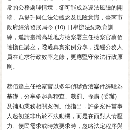
常的公務處理情境，卻可能成為違法風險的開
黃
偉
端。為提升同仁法治觀念及風險意識，臺南市
哲
政府經濟發展局今 (10) 日舉辦法紀教育訓
螢
練，邀請臺灣高雄地方檢察署主任檢察官蔡佰
光
花
達擔任講座，透過真實案例分享，提醒公務人
泉
員在追求行政效率之餘，更應堅守依法行政原
桐
則。
花
祭
蔡佰達主任檢察官以多年偵辦貪瀆案件經驗為
網
基礎，分享多起與稽查、裁罰、採購 (委辦)
站
導
及補助業務相關案例。他指出，許多案件當事
覽
人起初並非出於不法動機，而是在面對人情壓
訂
力、便民需求或時效要求時，忽略法定程序與
閱