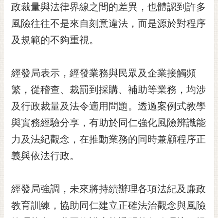
私
政裁量與法律界線之間的差異，也體認到許多
權
風險往往不是來自刻意違法，而是源於對程序
及
安
及規範的不夠重視。
全
政
策
經發局表示，經發業務與民眾及企業接觸頻
網
繁，從稽查、裁罰到採購、補助等業務，均涉
站
及行政裁量及法令適用問題。透過案例式教學
資
與實務經驗分享，有助於同仁強化風險辨識能
料
開
力及法紀觀念，在推動業務的同時兼顧程序正
放
義與依法行政。
宣
告
市
經發局強調，未來將持續辦理各項法紀及廉政
府
教育訓練，協助同仁建立正確法治觀念與風險
交