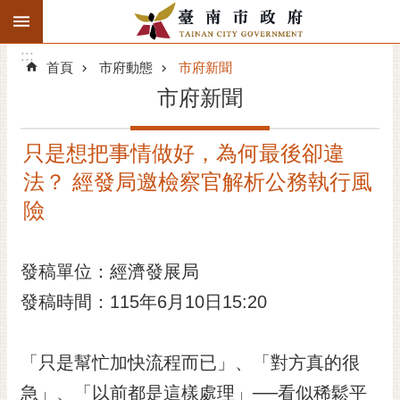
:::
搜
:::
跳到主要內容區塊
尋
:::
進
首頁
市府動態
市府新聞
階
市府新聞
搜
尋
只是想把事情做好，為何最後卻違
精彩府城
法？ 經發局邀檢察官解析公務執行風
市府動態
險
市府團隊
發稿單位：經濟發展局
主題服務
發稿時間：115年6月10日15:20
市政資訊
「只是幫忙加快流程而已」、「對方真的很
市民互動
急」、「以前都是這樣處理」──看似稀鬆平