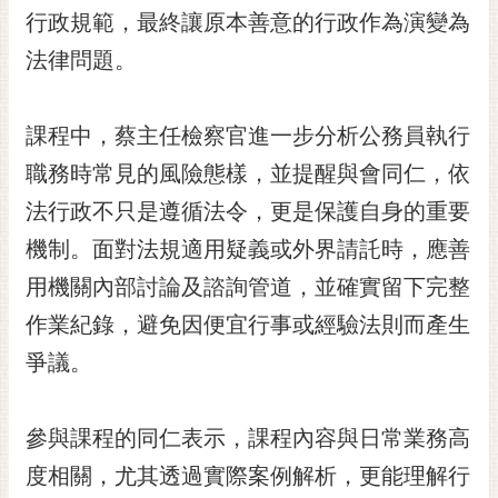
行政規範，最終讓原本善意的行政作為演變為
RSS
法律問題。
訂
閱
電
課程中，蔡主任檢察官進一步分析公務員執行
子
報
職務時常見的風險態樣，並提醒與會同仁，依
法行政不只是遵循法令，更是保護自身的重要
市
民
機制。面對法規適用疑義或外界請託時，應善
信
用機關內部討論及諮詢管道，並確實留下完整
箱
作業紀錄，避免因便宜行事或經驗法則而產生
English
爭議。
日
本
語
參與課程的同仁表示，課程內容與日常業務高
度相關，尤其透過實際案例解析，更能理解行
隱