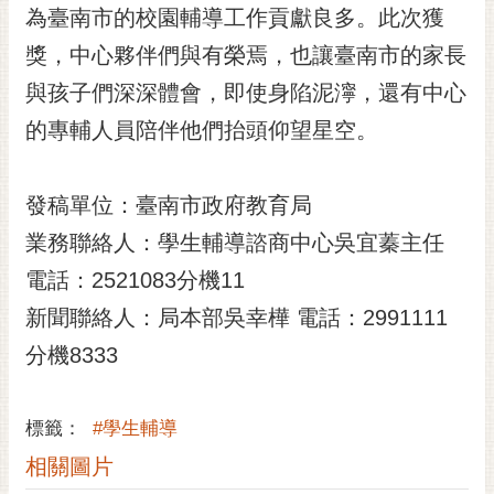
私
為臺南市的校園輔導工作貢獻良多。此次獲
權
獎，中心夥伴們與有榮焉，也讓臺南市的家長
及
安
與孩子們深深體會，即使身陷泥濘，還有中心
全
的專輔人員陪伴他們抬頭仰望星空。
政
策
網
發稿單位：臺南市政府教育局
站
業務聯絡人：學生輔導諮商中心吳宜蓁主任
資
料
電話：2521083分機11
開
新聞聯絡人：局本部吳幸樺 電話：2991111
放
宣
分機8333
告
市
標籤：
#學生輔導
府
相關圖片
交