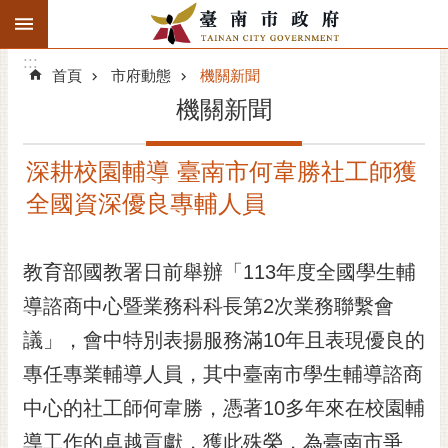
:::
搜
:::
跳到主要內容區塊
尋
:::
進
首頁
市府動態
機關新聞
階
機關新聞
搜
尋
深耕校園輔導 臺南市何韋勝社工師獲
精彩府城
全國資深優良專輔人員
市府動態
教育部國教署日前舉辦「113年度全國學生輔
市府團隊
導諮商中心暨業務科科長第2次業務聯繫會
主題服務
議」，會中特別表揚服務滿10年且表現優良的
市政資訊
專任專業輔導人員，其中臺南市學生輔導諮商
中心的社工師何韋勝，憑著10多年來在校園輔
市民互動
導工作的卓越貢獻，獲此殊榮，為臺南市爭