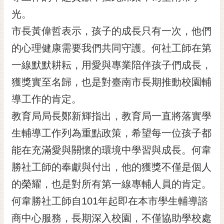
黃
光。
偉
市長黃偉哲表示，孩子的成長只有一次，他們
哲
的心理健康需要我們共同守護。何社工師在第
螢
一線默默耕耘，用愛與專業陪伴孩子們成長，
光
花
獲獎實至名歸，也是對臺南市長期推動校園輔
泉
導工作的肯定。
桐
教育局局長鄭新輝指出，教育局一直將落實學
花
生輔導工作列為重點政策，希望每一位孩子都
祭
能在充滿愛與關懷的環境中學習與成長。何韋
網
勝社工師的奉獻與付出，他的獲獎不僅是個人
站
導
的榮耀，也是對所有第一線專輔人員的肯定。
覽
何韋勝社工師自101年起即在本市學生輔導諮
訂
商中心服務，長期深入校園，不僅協助學校處
閱