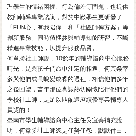
RSS
理學生的情緒困擾、行為偏差等問題，也提供
教師輔導專業諮詢，對於中輟學生更研發了
訂
閱
「FUN心，有我陪你」和「社區師傅方案」等
電
創新服務。同時積極參與輔導知能研習，不斷
子
報
精進專業技能，以提升服務品質。
市
何韋勝社工師說，10餘年的輔導諮商中心服務
民
時光，是與孩子們命中注定的相遇。何其榮幸
信
參與他們成長蛻變成蝶的過程，相信他們多年
箱
之後回望，當年那位真誠熱切關懷陪伴他們的
English
學校社工師，是足以匹配這座績優專業輔導人
日
本
員獎的！
語
臺南市學生輔導諮商中心主任吳宜蓁補充說
明，何韋勝社工師總是任勞任怨，默默付出，
隱