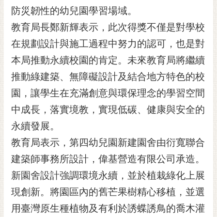
RSS
防災韌性的幼兒園學習場域。
教育局長鄭新輝表示，此次得獎不僅是對學校
訂
閱
在規劃設計與施工過程中努力的認可，也是對
電
本局推動永續校園的肯定。未來教育局將繼續
子
報
推動綠建築、無障礙設計及結合地方特色的校
市
園，讓學生在充滿創意與環保理念的學習空間
民
中成長，落實境教，實現低碳、健康與安全的
信
永續發展。
箱
教育局表示，第四幼兒園新建園舍由衍寬聯合
English
建築師事務所設計，偉基營造有限公司承造。
日
本
新園舍設計強調環境永續，並於植栽綠化上展
語
現創新。將園區內的舊芒果樹精心移植，並選
用臺灣原生種植物及有利於誘蝶誘鳥的喬木灌
隱