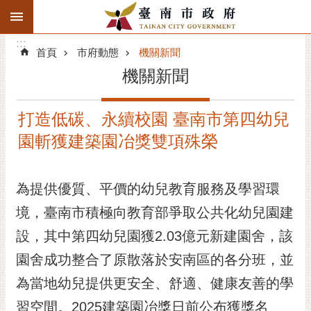
:::
搜
:::
跳到主要內容區塊
尋
:::
進
首頁
市府動態
機關新聞
階
機關新聞
搜
尋
打造低碳、永續校園 臺南市第四幼兒
精彩府城
園斬獲建築園冶獎雙項殊榮
市府動態
為提供優質、平價的幼兒教育服務及學習環
市府團隊
境，臺南市積極向教育部爭取公共化幼兒園建
主題服務
設，其中第四幼兒園獲2.03億元新建園舍，該
市政資訊
園舍成功整合了原散落於安南區的各分班，並
為當地幼兒提供更安全、舒適、健康友善的學
市民互動
習空間。2025建築園冶獎日前公布獲獎名