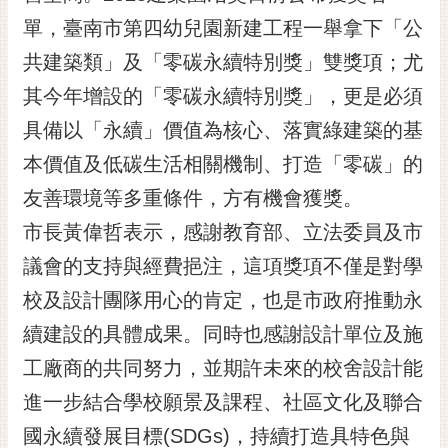
黃
單，臺南市第四幼兒園新建工程一舉拿下「公
偉
共建築類」及「零碳永續特別獎」雙獎項；尤
哲
其今年增設的「零碳永續特別獎」，更是必須
螢
具備以「永續」價值為核心、落實綠建築的基
光
花
本價值及低碳生活相關機制、打造「零碳」的
泉
友善環境等多重條件，方有機會獲獎。
桐
市長黃偉哲表示，感謝教育部、立法委員及市
花
議會的支持與經費挹注，這項獎項不僅是對學
祭
校及設計團隊用心的肯定，也是市政府推動永
網
續建設的具體成果。同時也感謝設計單位及施
站
導
工廠商的共同努力，並期許未來的校舍設計能
覽
進一步結合學校願景及課程、社區文化及聯合
訂
國永續發展目標(SDGs)，持續打造具特色與
閱