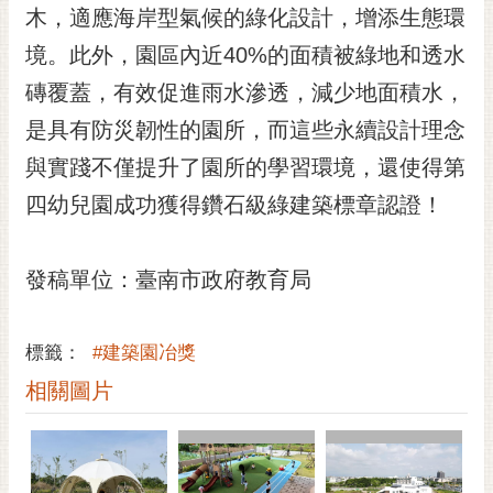
私
木，適應海岸型氣候的綠化設計，增添生態環
權
境。此外，園區內近40%的面積被綠地和透水
及
安
磚覆蓋，有效促進雨水滲透，減少地面積水，
全
是具有防災韌性的園所，而這些永續設計理念
政
策
與實踐不僅提升了園所的學習環境，還使得第
網
四幼兒園成功獲得鑽石級綠建築標章認證！
站
資
料
發稿單位：臺南市政府教育局
開
放
宣
標籤：
#建築園冶獎
告
相關圖片
市
府
交