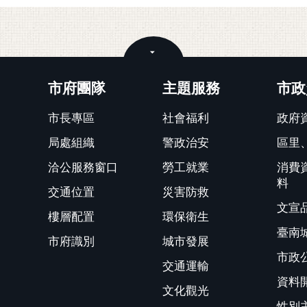
關閉
市府團隊
主題服務
市政
市長專區
社會福利
政府
局處組織
警政治安
區里
洽公服務窗口
勞工就業
消費
料
交通位置
災害防救
文宣
樓層配置
環保衛生
臺南
市府識別
城市發展
市政
交通運輸
資料
文化觀光
性別