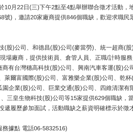
10月22日(三)下午2點至4點舉辦聯合徵才活動，
68號)，邀請20家廠商提供846個職缺，歡迎求職
(股)公司、和德昌(股)公司(麥當勞)、統一超商(股
5家現場廠商，提供技術員、倉管人員、正職/計時服
廠商有台灣穗高科技(股)公司、興南汽車客運(股)公
萊爾富國際(股)公司、富雅樂企業(股)公司、乾杯(股
瓜園企業(股)公司、巨業交通(股)公司、四維清潔
司、三皇生物科技(股)公司等15家提供629個職缺，
投遞履歷參加面試，活動職缺之薪資明確標示於徵
點 電話06-5832516)