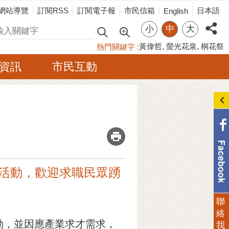
網站導覽
訂閱RSS
訂閱電子報
市民信箱
日本語
English
小
中
大
尋
黃偉哲
螢光花泉
桐花祭
熱門關鍵字
資訊
市民互動
_
業徵才活動，歡迎求職民眾踴
聯
絡
動，並因應產業求才需求，
我