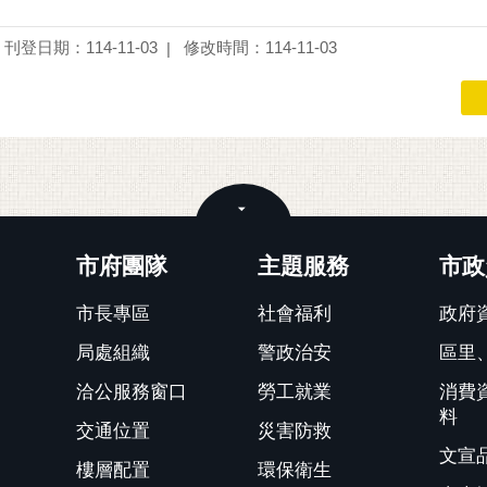
刊登日期：114-11-03
修改時間：114-11-03
關閉
市府團隊
主題服務
市政
市長專區
社會福利
政府
局處組織
警政治安
區里
洽公服務窗口
勞工就業
消費
料
交通位置
災害防救
文宣
樓層配置
環保衛生