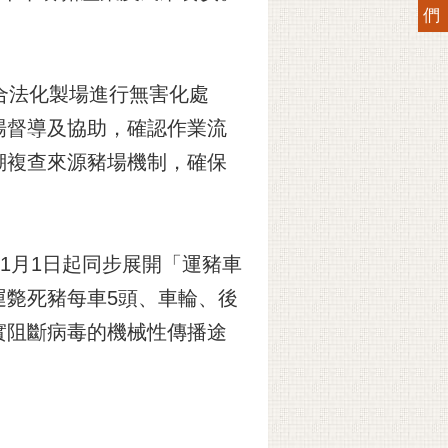
們
法化製場進行無害化處
場督導及協助，確認作業流
溯複查來源豬場機制，確保
月1日起同步展開「運豬車
運斃死豬每車5頭、車輪、後
實阻斷病毒的機械性傳播途