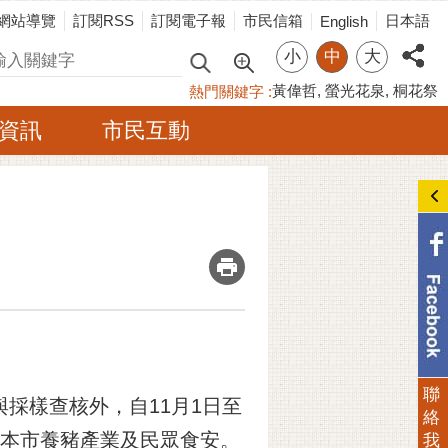
網站導覽
訂閱RSS
訂閱電子報
市民信箱
日本語
English
小
中
大
尋
黃偉哲
螢光花泉
桐花祭
熱門關鍵字
資訊
市民互動
_
聯
樣查核外，自11月1日至
絡
護本市養豬產業及民眾食安。
我