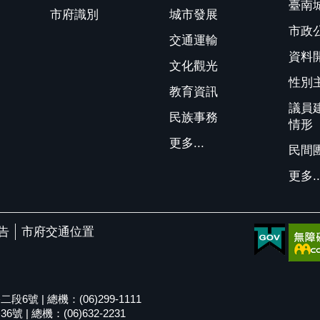
臺南
市府識別
城市發展
市政
交通運輸
資料
文化觀光
性別
教育資訊
議員
民族事務
情形
更多...
民間
更多..
告
市府交通位置
號 | 總機：(06)299-1111
| 總機：(06)632-2231