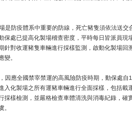
是防疫體系中重要的防線，死亡豬隻須依法送交合
動保處已提高化製場稽查密度，平時每日皆派員現
期針對收運豬隻車輛進行採樣監測，啟動化製場回
應變。
應全國禁宰禁運的高風險防疫時期，動保處自11
進入化製場之所有運豬車輛進行全面採樣，包括載
行採樣檢測，並嚴格檢查車體清洗與消毒紀錄，確
虞。