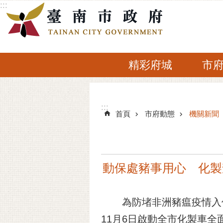
:::
跳到主要內容區塊
精彩府城
市
:::
:::
首頁
市府動態
機關新聞
動保處豬事用心 化製
為防堵非洲豬瘟疫情入侵與
11月6日啟動全市化製車