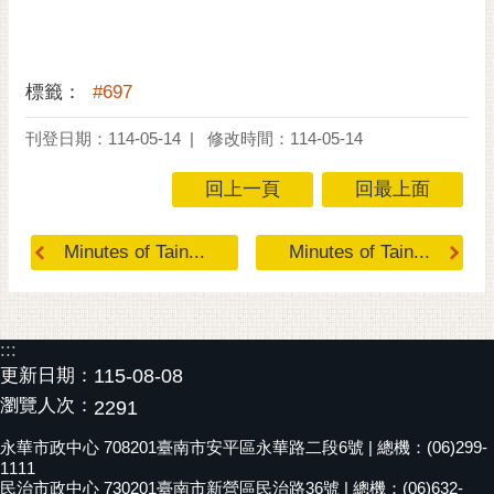
RSS
訂
閱
標籤：
#697
電
刊登日期：114-05-14
修改時間：114-05-14
子
報
回上一頁
回最上面
市
民
Minutes of Tain...
Minutes of Tain...
信
箱
English
:::
日
更新日期：
115-08-08
本
瀏覽人次：
2291
語
永華市政中心 708201臺南市安平區永華路二段6號 | 總機：(06)299-
1111
隱
民治市政中心 730201臺南市新營區民治路36號 | 總機：(06)632-