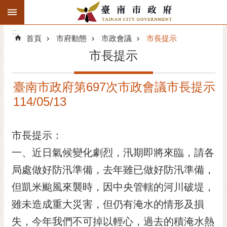
:::
搜
:::
跳到主要內容區塊
尋
:::
進
首頁
市府動態
市政會議
市長提示
階
市長提示
搜
尋
臺南市政府第697次市政會議市長提示
精彩府城
114/05/13
市府動態
市長提示：
市府團隊
一、近日氣候變化劇烈，汛期即將來臨，請各
主題服務
局處做好防汛準備，去年雖已做好防汛準備，
但凱米颱風來襲時，因中央管轄的河川破堤，
市政資訊
雖未造成重大災害，但仍有淹水的情形及損
市民互動
失，今年我們不可掉以輕心，過去的積淹水熱