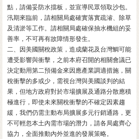
點，請備妥防水擋板，並宣導民眾領取沙包。
黃
偉
汛期來臨前，請相關局處確實落實疏濬、除草
哲
及清淤等工作。請相關局處確保抽水機組的妥
螢
善率，不可再有故障情形發生。
光
二、因美國關稅政策，造成蘭花及台灣鯛可能
花
泉
遭受影響與衝擊，之前本府召開的相關會議已
桐
決定動用第二預備金來因應產業調適措施，關
花
稅衝擊的多或少，需視台灣與美國談判的結
祭
果，但地方政府對於市場擴展及通路分散應積
網
極進行，即使未來關稅衝擊的不確定因素趨
站
導
緩，我們仍需主動布局擴展多元行銷通路，更
覽
不可輕忽本土內需市場的潛力，請各局處齊心
訂
協力，全面推動內外並進的發展策略。
閱