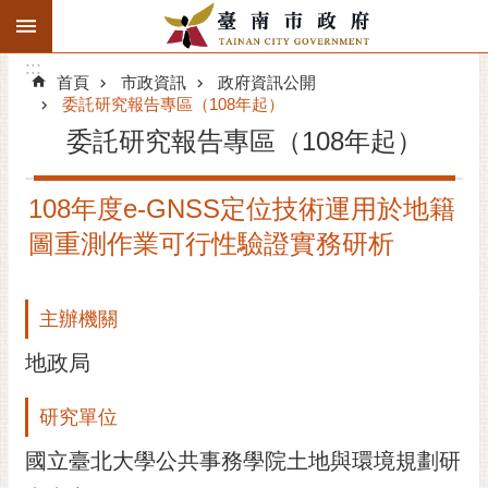
:::
搜
:::
跳到主要內容區塊
尋
:::
進
首頁
市政資訊
政府資訊公開
階
委託研究報告專區（108年起）
搜
委託研究報告專區（108年起）
尋
精彩府城
108年度e-GNSS定位技術運用於地籍
圖重測作業可行性驗證實務研析
市府動態
市府團隊
主辦機關
主題服務
地政局
市政資訊
研究單位
市民互動
國立臺北大學公共事務學院土地與環境規劃研