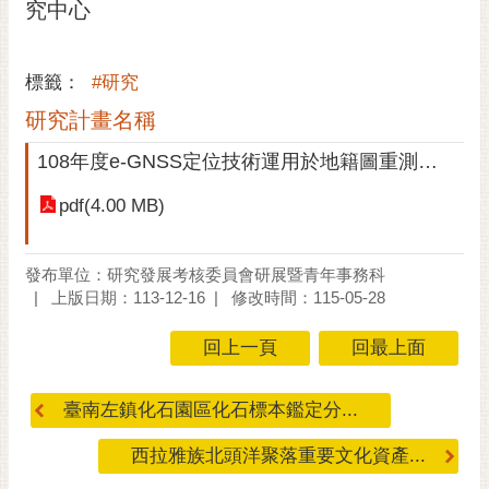
究中心
黃
偉
哲
標籤：
#研究
研究計畫名稱
螢
光
108年度e-GNSS定位技術運用於地籍圖重測作業可行性驗證實務研析
花
泉
pdf(4.00 MB)
桐
花
發布單位：研究發展考核委員會研展暨青年事務科
祭
上版日期：113-12-16
修改時間：115-05-28
網
回上一頁
回最上面
站
導
臺南左鎮化石園區化石標本鑑定分...
覽
西拉雅族北頭洋聚落重要文化資產...
訂
閱