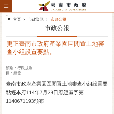
:::
搜
:::
跳到主要內容區塊
尋
:::
進
首頁
市政資訊
市政公報
階
市政公報
搜
尋
更正臺南市政府產業園區閒置土地審
精彩府城
查小組設置要點。
市府動態
類別：行政規則
市府團隊
目：經發
主題服務
臺南市政府產業園區閒置土地審查小組設置要
點經本府114年7月28日府經區字第
市政資訊
1140671193頒布
市民互動