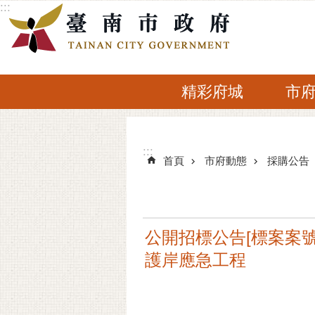
:::
跳到主要內容區塊
精彩府城
市
:::
:::
首頁
市府動態
採購公告
公開招標公告[標案案號]
護岸應急工程