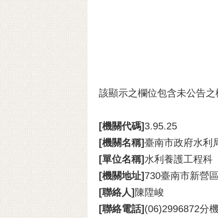
該顯示之欄位包含未公告之
[機關代碼]
3.95.25
[機關名稱]
臺南市政府水利
[單位名稱]
水利養護工程科
[機關地址]
730臺南市新營
[聯絡人]
陳陞峻
[聯絡電話]
(06)2996872分機