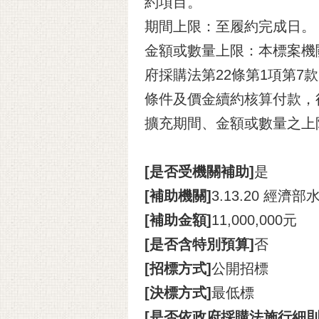
約項目。
期間上限：至履約完成日。
金額或數量上限：本標案機
府採購法第22條第1項第
條件及價金續約核算付款，
擴充期間、金額或數量之上
[是否受機關補助]
是
[補助機關]
3.13.20 經濟
[補助金額]
11,000,000元
[是否含特別預算]
否
[招標方式]
公開招標
[決標方式]
最低標
[是否依政府採購法施行細則