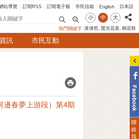
網站導覽
訂閱RSS
訂閱電子報
市民信箱
日本語
English
小
中
大
尋
黃偉哲
螢光花泉
桐花祭
熱門關鍵字
資訊
市民互動
_
水（河邊春夢上游段）第4期
聯
絡
我