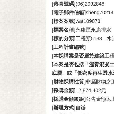
[傳真號碼]
(06)2992848
[電子郵件信箱]
sheng702148
[標案案號]
wat109073
[標案名稱]
永康區永康排水
[標的分類]
工程類5133 
[工程計畫編號]
[本採購案是否屬於建築工程
[本案是否包括「瀝青混凝土
底層」或「低密度再生透水
[財物採購性質]
非屬財物之
[採購金額]
12,874,402元
[採購金額級距]
公告金額以
[辦理方式]
自辦