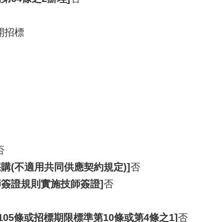
開招標
否
購(不適用共同供應契約規定)]
否
師簽證規則實施技師簽證]
否
105條或招標期限標準第10條或第4條之1]
否