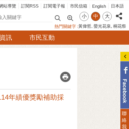
網站導覽
訂閱RSS
訂閱電子報
市民信箱
日本語
English
小
中
大
尋
黃偉哲
螢光花泉
桐花祭
熱門關鍵字
資訊
市民互動
_
]114年績優獎勵補助採
聯
絡
我