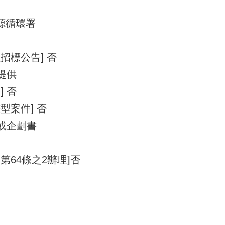
資源循環署
招標公告] 否
提供
 否
型案件] 否
單或企劃書
第64條之2辦理]否