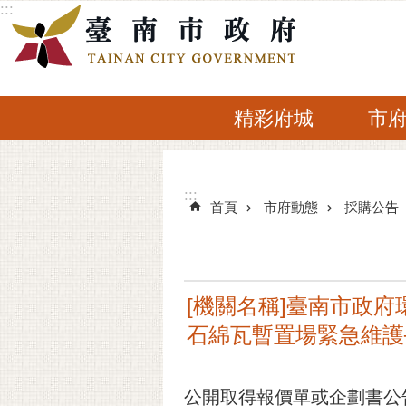
:::
跳到主要內容區塊
精彩府城
市
:::
:::
首頁
市府動態
採購公告
[機關名稱]臺南市政府環
石綿瓦暫置場緊急維護
公開取得報價單或企劃書公