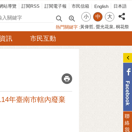
網站導覽
訂閱RSS
訂閱電子報
市民信箱
日本語
English
小
中
大
尋
黃偉哲
螢光花泉
桐花祭
熱門關鍵字
資訊
市民互動
_
]114年臺南市轄內廢棄
聯
絡
我