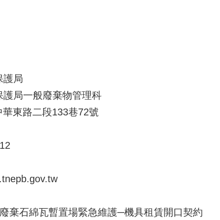
保護局
保護局一般廢棄物管理科
中華東路二段133巷72號
12
nepb.gov.tw
轄內廢棄石綿瓦暫置場緊急維護─機具租賃開口契約