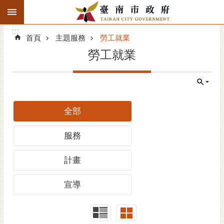
:::
搜
:::
跳到主要內容區塊
尋
:::
進
首頁
主題服務
勞工就業
階
勞工就業
搜
尋
精彩府城
全部
市府動態
服務
市府團隊
計畫
主題服務
宣導
市政資訊
市民互動