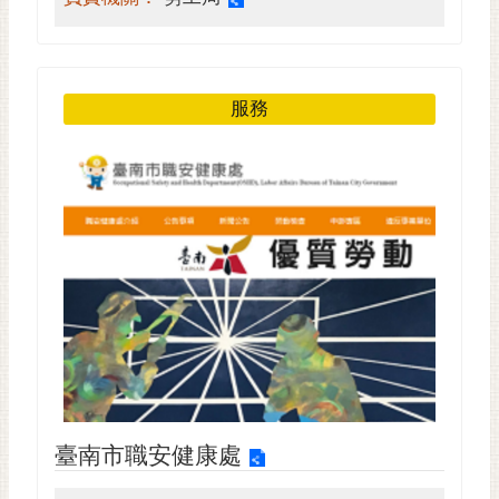
RSS
訂
閱
服務
電
子
報
市
民
信
箱
English
日
本
語
臺南市職安健康處
隱