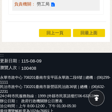
私
負責機關：
勞工局
權
及
安
全
政
回上一頁
回最上面
策
網
站
:::
資
更新日期：
115-08-09
料
瀏覽人次：
100408
開
放
永華市政中心 708201臺南市安平區永華路二段6號 | 總機：(06)299-
宣
1111
告
民治市政中心 730201臺南市新營區民治路36號 | 總機：(06)632-
2231
市
24小時市民服務熱線：1999 (外縣市民眾請撥打06-6326303)
辦公日期：
政府行政機關辦公日曆表
府
洽公時間：上午 8:00-12:00，下午 01:30-05:30
交
最佳瀏覽解析度為1024x768以上