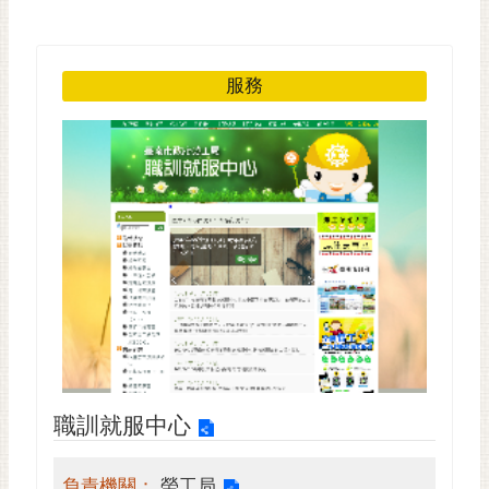
黃
偉
哲
服務
螢
光
花
泉
桐
花
祭
網
站
導
覽
職訓就服中心
訂
閱
負責機關：
勞工局