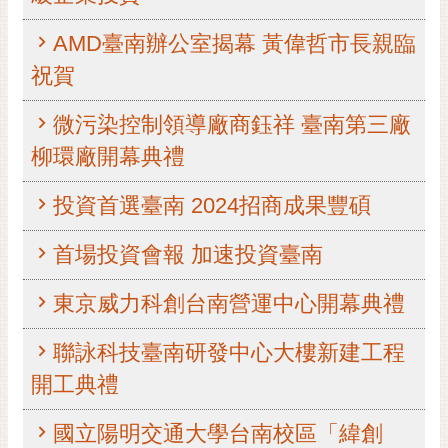
黃
AMD臺南辦公室揭幕 黃偉哲市長親臨
偉
哲
祝賀
螢
微污染控制領導廠商鈺祥 臺南第三廠
光
柳環廠開幕典禮
花
泉
投資首選臺南 2024招商成果豐碩
桐
花
首場投資會報 加速投資臺南
祭
東京威力科創台南營運中心開幕典禮
網
站
聯詠科技臺南研發中心大樓新建工程
導
開工典禮
覽
訂
國立陽明交通大學台南校區「緯創
閱