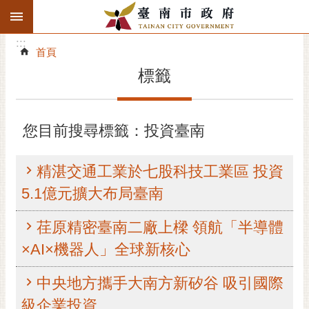
:::
搜
:::
跳到主要內容區塊
尋
:::
進
首頁
階
標籤
搜
尋
精彩府城
您目前搜尋標籤：投資臺南
市府動態
精湛交通工業於七股科技工業區 投資
市府團隊
5.1億元擴大布局臺南
主題服務
荏原精密臺南二廠上樑 領航「半導體
×AI×機器人」全球新核心
市政資訊
中央地方攜手大南方新矽谷 吸引國際
市民互動
級企業投資