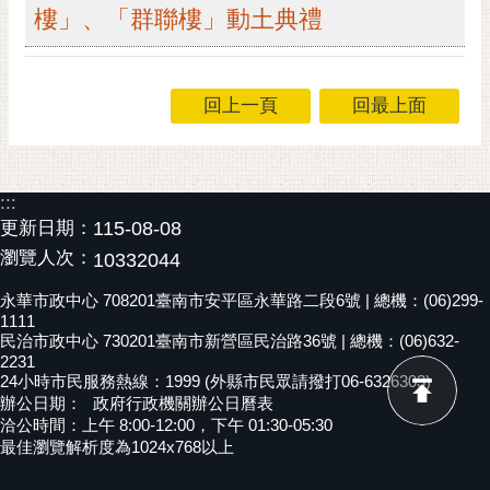
樓」、「群聯樓」動土典禮
RSS
訂
閱
回上一頁
回最上面
電
子
報
:::
市
更新日期：
115-08-08
民
信
瀏覽人次：
10332044
箱
永華市政中心 708201臺南市安平區永華路二段6號 | 總機：(06)299-
1111
English
民治市政中心 730201臺南市新營區民治路36號 | 總機：(06)632-
2231
日
24小時市民服務熱線：1999 (外縣市民眾請撥打06-6326303)
本
辦公日期：
政府行政機關辦公日曆表
語
洽公時間：上午 8:00-12:00，下午 01:30-05:30
最佳瀏覽解析度為1024x768以上
隱