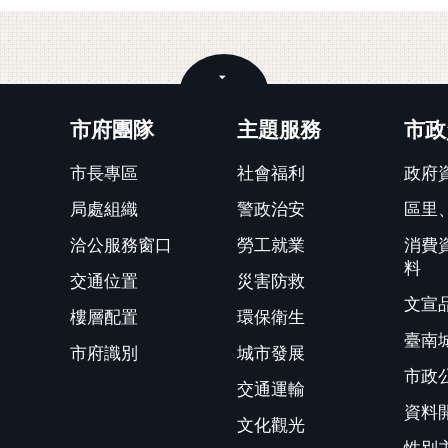
關閉
市府團隊
主題服務
市政
市長專區
社會福利
政府
局處組織
警政治安
區里
洽公服務窗口
勞工就業
消費
料
交通位置
災害防救
文宣
樓層配置
環保衛生
臺南
市府識別
城市發展
市政
交通運輸
資料
文化觀光