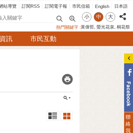
網站導覽
訂閱RSS
訂閱電子報
市民信箱
日本語
English
小
中
大
尋
黃偉哲
螢光花泉
桐花祭
熱門關鍵字
資訊
市民互動
_
聯
絡
我