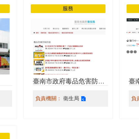
服務
臺
臺南市政府毒品危害防制
任
中心
負
負責機關：
衛生局