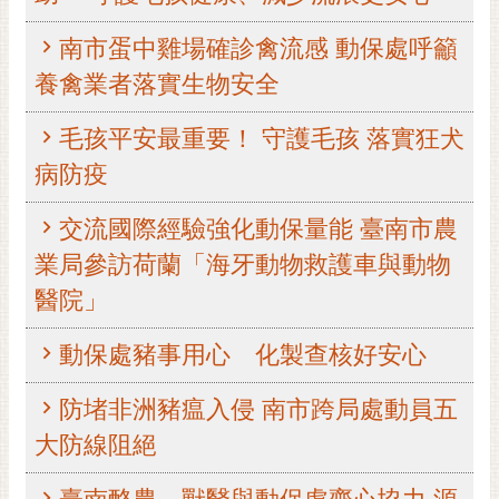
黃
南市蛋中雞場確診禽流感 動保處呼籲
偉
哲
養禽業者落實生物安全
螢
毛孩平安最重要！ 守護毛孩 落實狂犬
光
病防疫
花
泉
交流國際經驗強化動保量能 臺南市農
桐
業局參訪荷蘭「海牙動物救護車與動物
花
祭
醫院」
網
動保處豬事用心 化製查核好安心
站
導
防堵非洲豬瘟入侵 南市跨局處動員五
覽
大防線阻絕
訂
閱