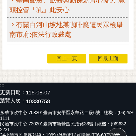
臺南酪農、獸醫與動保處齊心協力 源
RSS
頭控管「乳」此安心
訂
有關白河山坡地某咖啡廳遭民眾檢舉
閱
電
南市府:依法行政裁處
子
報
市
回上一頁
回最上面
民
信
箱
:::
English
更新日期：
115-08-07
瀏覽人次：
10330758
日
本
永華市政中心 708201臺南市安平區永華路二段6號 | 總機：(06)299-
語
1111
民治市政中心 730201臺南市新營區民治路36號 | 總機：(06)632-
2231
隱
24小時市民服務熱線：1999 (外縣市民眾請撥打06-6326303)