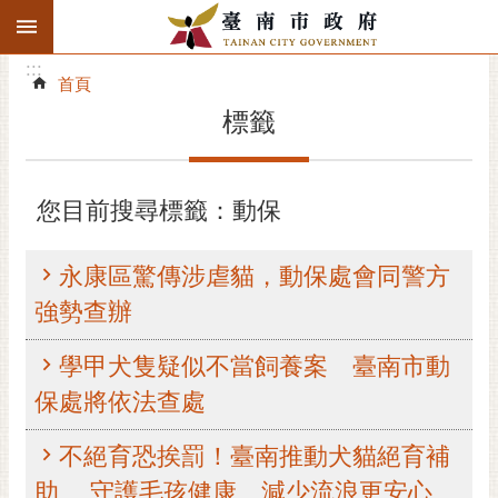
:::
搜
:::
跳到主要內容區塊
尋
:::
進
首頁
階
標籤
搜
尋
精彩府城
您目前搜尋標籤：動保
市府動態
永康區驚傳涉虐貓，動保處會同警方
市府團隊
強勢查辦
主題服務
學甲犬隻疑似不當飼養案 臺南市動
保處將依法查處
市政資訊
不絕育恐挨罰！臺南推動犬貓絕育補
市民互動
助 守護毛孩健康、減少流浪更安心