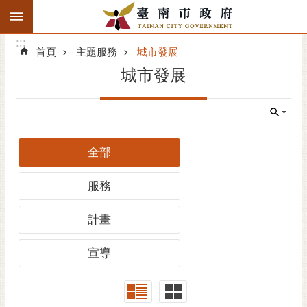
:::
搜
:::
跳到主要內容區塊
尋
:::
進
首頁
主題服務
城市發展
階
城市發展
搜
尋
精彩府城
全部
市府動態
服務
市府團隊
計畫
主題服務
宣導
市政資訊
市民互動