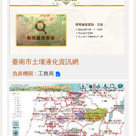
私
權
及
安
全
政
策
網
臺南市土壤液化資訊網
站
資
負責機關：
工務局
料
開
放
宣
告
市
府
交