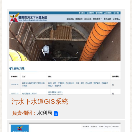
黃
偉
哲
螢
光
花
泉
桐
花
祭
網
站
污水下水道GIS系統
導
覽
負責機關：
水利局
訂
閱