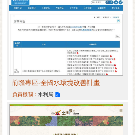
RSS
訂
閱
電
子
報
市
民
信
箱
前瞻專區-全國水環境改善計畫
English
負責機關：
水利局
日
本
語
隱